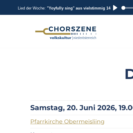
Lied der Woche:
"Yoyfully sing" aus vielstimmig 14
P
L
A
Zum
Inhalt
Y
springen
D
Samstag, 20. Juni 2026, 19.
Pfarrkirche Obermeisliing