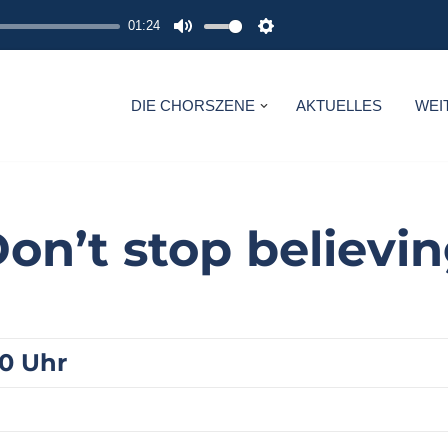
01:24
M
S
U
E
T
T
DIE CHORSZENE
AKTUELLES
WEI
E
T
I
N
G
on’t stop believi
S
00 Uhr