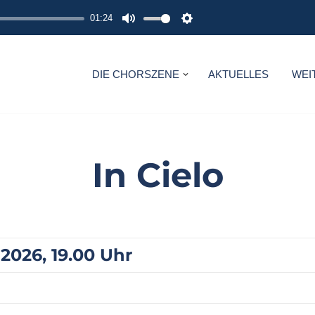
01:24
M
S
U
E
T
T
DIE CHORSZENE
AKTUELLES
WEI
E
T
I
N
G
In Cielo
S
2026, 19.00 Uhr