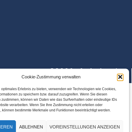
Cookie-Zustimmung verwalten
 optimales Erlebnis zu bieten, verwenden wir Technologien wie Cookies,
ormationen zu speichern bzw. darauf zuzugreifen. Wenn Sie diesen
 zustimmen, können wir Daten wie das Surfverhalten oder eindeutige IDs
bsite verarbeiten. Wenn Sie Ihre Zustimmung nicht erteilen oder
, können bestimmte Merkmale und Funktionen beeinträchtigt werden.
IEREN
ABLEHNEN
VOREINSTELLUNGEN ANZEIGEN