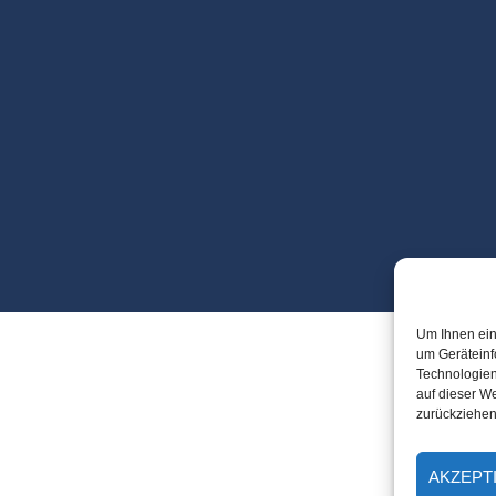
Um Ihnen ein
um Geräteinf
Technologien
auf dieser We
zurückziehen
AKZEPT