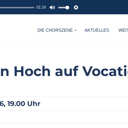
01:24
M
S
U
E
T
T
DIE CHORSZENE
AKTUELLES
WEI
E
T
I
N
G
in Hoch auf Vocati
S
, 19.00 Uhr