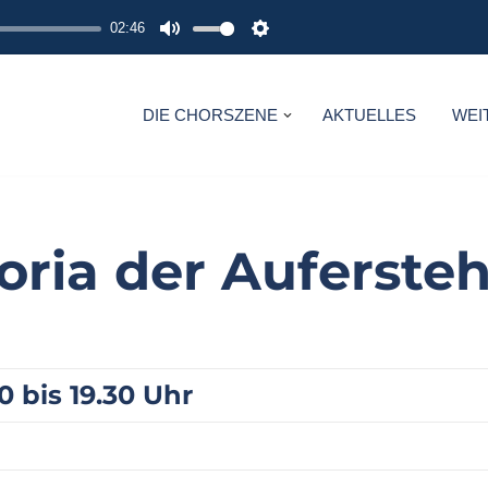
02:46
M
S
U
E
T
T
DIE CHORSZENE
AKTUELLES
WEI
E
T
I
N
G
toria der Auferste
S
0 bis 19.30 Uhr