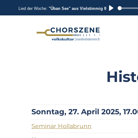
Lied der Woche:
"Üban See" aus Vielstimmig 8
P
L
A
Zum
Inhalt
Y
springen
His
Sonntag, 27. April 2025, 17.0
Seminar Hollabrunn